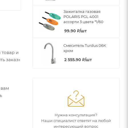
Зажигалка газовая
POLARIS PGL 4001
ассорти 3 цвета *1/60
99.90
₽
/шт
Смеситель Turdus 06К
хром
 товар и
ть заказ»
2 555.90
₽
/шт
 вам
ь
Нужна консультация?
Наши специалист ответят на любой
интересующий вопрос