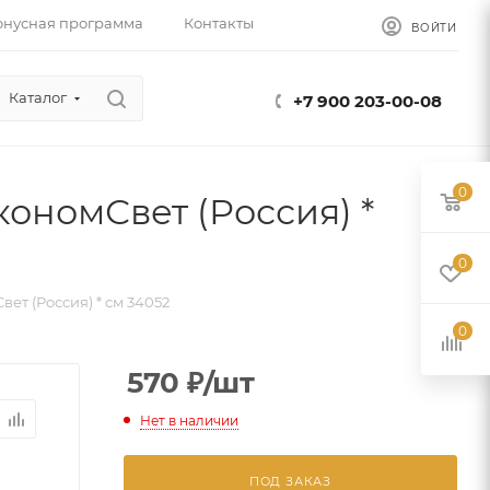
онусная программа
Контакты
ВОЙТИ
Каталог
+7 900 203-00-08
0
ономСвет (Россия) *
0
ет (Россия) * см 34052
0
570
₽
/шт
Нет в наличии
ПОД ЗАКАЗ