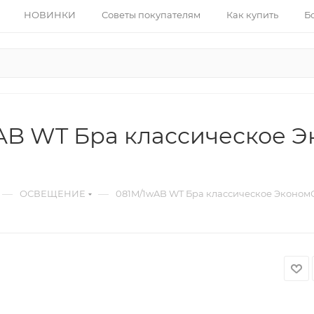
НОВИНКИ
Советы покупателям
Как купить
Б
B WT Бра классическое Эк
—
—
ОСВЕЩЕНИЕ
081M/1wAB WT Бра классическое ЭкономСв