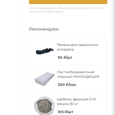
Наши менеджеры обязательно свяжутся с вами и
уточнят условия заказа
Рекомендуем
Ремень для сварочного
аппарата
90
₽
/шт
Лист асбоцементный
плоский НЕКОНДИЦИЯ
300
₽
/лис
Щебень, фракция 5-10,
мешок 30 кг
105
₽
/шт