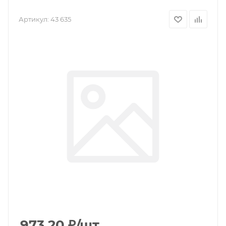
Артикул:
43 635
973.20
₽
/шт