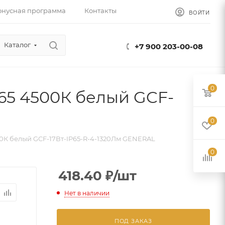
онусная программа
Контакты
ВОЙТИ
Каталог
+7 900 203-00-08
0
P65 4500К белый GCF-
0
500К белый GCF-17Вт-IP65-R-4-1320Лм GENERAL
0
418.40
₽
/шт
Нет в наличии
ПОД ЗАКАЗ