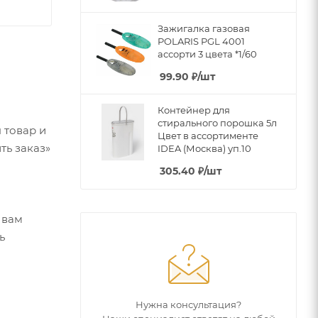
Зажигалка газовая
POLARIS PGL 4001
ассорти 3 цвета *1/60
99.90
₽
/шт
Контейнер для
стирального порошка 5л
 товар и
Цвет в ассортименте
ть заказ»
IDEA (Москва) уп.10
305.40
₽
/шт
 вам
ь
Нужна консультация?