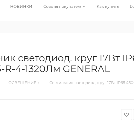
НОВИНКИ
Советы покупателям
Как купить
Б
ик светодиод. круг 17Вт I
65-R-4-1320Лм GENERAL
—
—
ОСВЕЩЕНИЕ
Светильник светодиод. круг 17Вт IP65 4