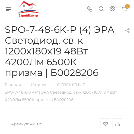
0
SPO-7-48-6K-P (4) ЭРА
Светодиод. св-к
1200x180x19 48Вт
4200Лм 6500К
призма | Б0028206
—
—
—
Главная
Каталог
ОСВЕЩЕНИЕ
SPO-7-48-6K-P (4) ЭРА Светодиод. св-к 1200x180x19 48Вт
4200Лм 6500К призма | Б0028206
Артикул:
42 925