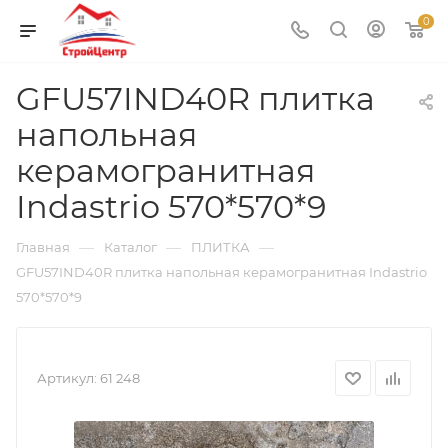
0
GFU57IND40R плитка
напольная
керамогранитная
Indastrio 570*570*9
—
—
—
Главная
Каталог
ПЛИТКА
GFU57IND40R плитка напольная керамогранитная Indastrio
570*570*9
Артикул:
61 248