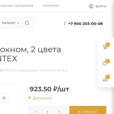
онусная программа
Контакты
ВОЙТИ
Каталог
+7 900 203-00-08
0
окном, 2 цвета
NTEX
0
88*71см 2 камеры, рем. комплект INTEX
0
923.50
₽
/шт
Достаточно
В КОРЗИНУ