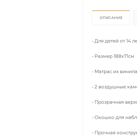
ОПИСАНИЕ
• Для детей от 14 л
• Размер 188х71см
• Матрас из винил
• 2 воздушные ка
• Прозрачная верх
• Окошко для наб
• Прочная констр