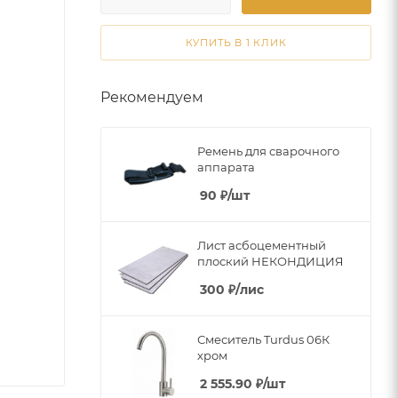
КУПИТЬ В 1 КЛИК
Рекомендуем
Ремень для сварочного
аппарата
90
₽
/шт
Лист асбоцементный
плоский НЕКОНДИЦИЯ
300
₽
/лис
Смеситель Turdus 06К
хром
2 555.90
₽
/шт