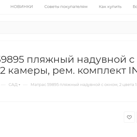
НОВИНКИ
Советы покупателям
Как купить
Б
9895 пляжный надувной с 
 2 камеры, рем. комплект I
—
—
САД
Матрас 59895 пляжный надувной с окном, 2 цвета 1