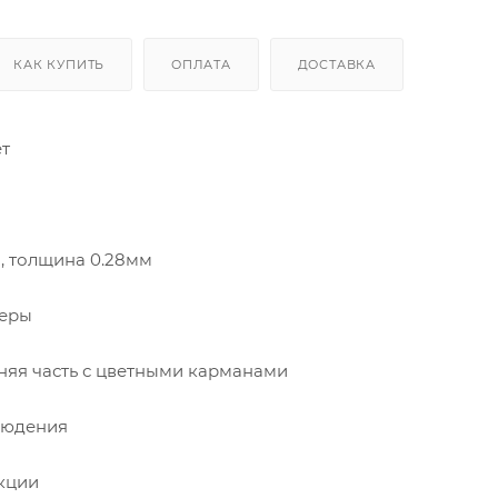
КАК КУПИТЬ
ОПЛАТА
ДОСТАВКА
ет
а, толщина 0.28мм
меры
няя часть с цветными карманами
людения
укции