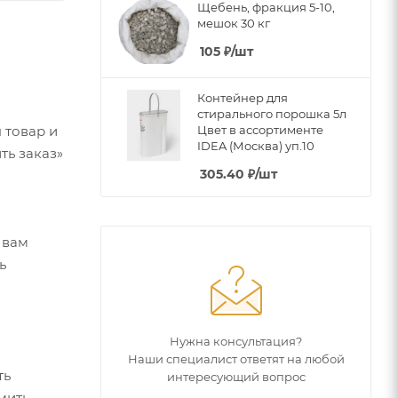
Щебень, фракция 5-10,
мешок 30 кг
105
₽
/шт
Контейнер для
стирального порошка 5л
Цвет в ассортименте
 товар и
IDEA (Москва) уп.10
ть заказ»
305.40
₽
/шт
 вам
ь
Нужна консультация?
Наши специалист ответят на любой
ть
интересующий вопрос
мить