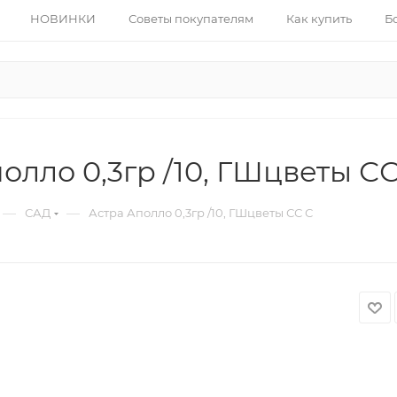
НОВИНКИ
Советы покупателям
Как купить
Б
олло 0,3гр /10, ГШцветы СС
—
—
САД
Астра Аполло 0,3гр /10, ГШцветы СС С