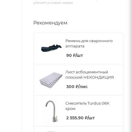
уточнят условия заказа
Рекомендуем
Ремень для сварочного
аппарата
90
₽
/шт
Лист асбоцементный
плоский НЕКОНДИЦИЯ
300
₽
/лис
Смеситель Turdus 06К
хром
2 555.90
₽
/шт