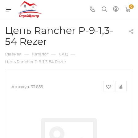
0
Цепь Rancher P-9-1,3-
54 Rezer
—
—
—
Главная
Каталог
САД
Цепь Rancher P-9-1,3-54 Rezer
Артикул:
33 855