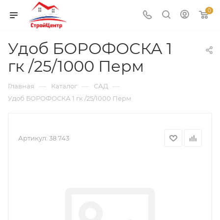
0
Удоб БОРОФОСКА 1
гк /25/1000 Перм
—
—
—
Главная
Каталог
САД
Удоб БОРОФОСКА 1 гк /25/1000 Перм
Артикул:
38 743