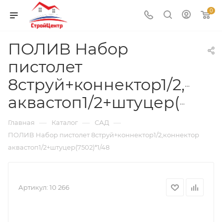
0
ПОЛИВ Набор
пистолет
8струй+коннектор1/2,кон
аквастоп1/2+штуцер(7502)*1/48
—
—
—
Главная
Каталог
САД
ПОЛИВ Набор пистолет 8струй+коннектор1/2,коннектор
аквастоп1/2+штуцер(7502)*1/48
Артикул:
10 266