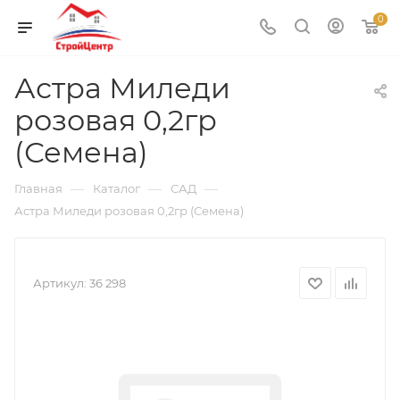
0
Астра Миледи
розовая 0,2гр
(Семена)
—
—
—
Главная
Каталог
САД
Астра Миледи розовая 0,2гр (Семена)
Артикул:
36 298