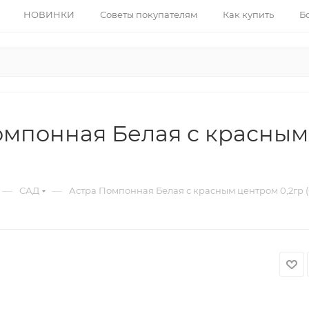
НОВИНКИ
Советы покупателям
Как купить
Б
омпонная Белая с красным
)
—
—
САД
Астра Помпонная Белая с красным центром 0,2гр 