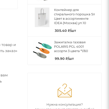
Контейнер для
стирального порошка 5л
Цвет в ассортименте
IDEA (Москва) уп.10
305.40
₽
/шт
Зажигалка газовая
 товар и
POLARIS PGL 4001
ть заказ»
ассорти 3 цвета *1/60
99.90
₽
/шт
 вам
ь
Нужна консультация?