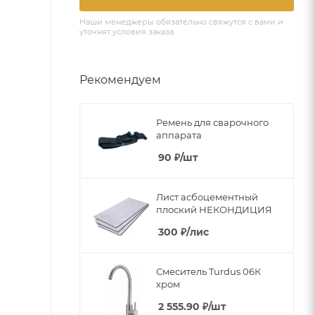
Наши менеджеры обязательно свяжутся с вами и
уточнят условия заказа
Рекомендуем
Ремень для сварочного
аппарата
90
₽
/шт
Лист асбоцементный
плоский НЕКОНДИЦИЯ
300
₽
/лис
Смеситель Turdus 06К
хром
2 555.90
₽
/шт