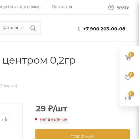
онусная программа
Контакты
ВОЙТИ
Каталог
+7 900 203-00-08
0
 центром 0,2гр
0
(Семена)
0
29
₽
/шт
Нет в наличии
ПОД ЗАКАЗ