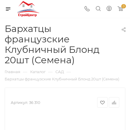
0
Бархатцы
французские
Клубничный Блонд
20шт (Семена)
—
—
—
Главная
Каталог
САД
Бархатцы французские Клубничный Блонд 20шт (Семена)
Артикул:
36 310