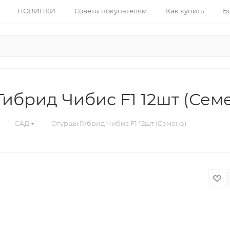
НОВИНКИ
Советы покупателям
Как купить
Б
ибрид Чибис F1 12шт (Сем
—
—
САД
Огурцы Гибрид Чибис F1 12шт (Семена)