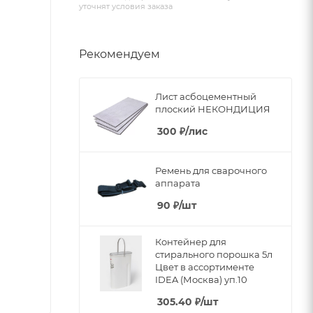
уточнят условия заказа
Рекомендуем
Лист асбоцементный
плоский НЕКОНДИЦИЯ
300
₽
/лис
Ремень для сварочного
аппарата
90
₽
/шт
Контейнер для
стирального порошка 5л
Цвет в ассортименте
IDEA (Москва) уп.10
305.40
₽
/шт