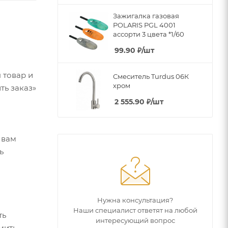
Зажигалка газовая
POLARIS PGL 4001
ассорти 3 цвета *1/60
99.90
₽
/шт
 товар и
Смеситель Turdus 06К
хром
ть заказ»
2 555.90
₽
/шт
 вам
ь
Нужна консультация?
Наши специалист ответят на любой
ть
интересующий вопрос
мить