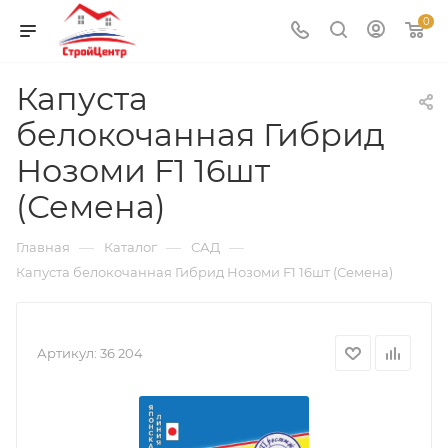
0
Капуста
белокочанная Гибрид
Нозоми F1 16шт
(Семена)
—
—
—
Главная
Каталог
САД
Капуста белокочанная Гибрид Нозоми F1 16шт (Семена)
Артикул:
36 204