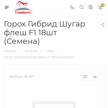
0
Горох Гибрид Шугар
флеш F1 18шт
(Семена)
—
—
—
Главная
Каталог
САД
Горох Гибрид Шугар флеш F1 18шт (Семена)
Артикул:
36 247