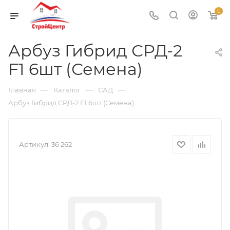
0
Арбуз Гибрид СРД-2
F1 6шт (Семена)
—
—
—
Главная
Каталог
САД
Арбуз Гибрид СРД-2 F1 6шт (Семена)
Артикул:
36 262