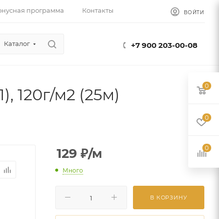
онусная программа
Контакты
ВОЙТИ
Каталог
+7 900 203-00-08
0
, 120г/м2 (25м)
0
0
129
₽
/м
Много
В КОРЗИНУ