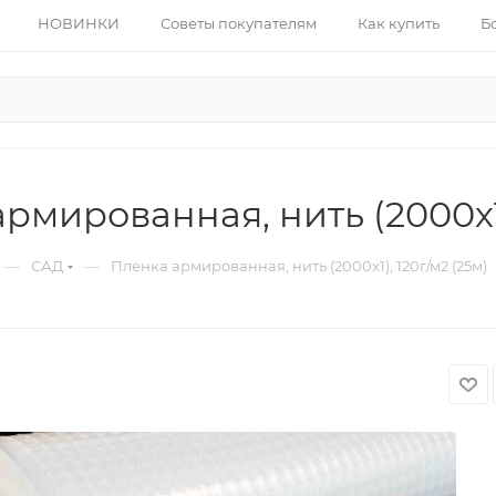
НОВИНКИ
Советы покупателям
Как купить
Б
рмированная, нить (2000х1)
—
—
САД
Пленка армированная, нить (2000х1), 120г/м2 (25м)