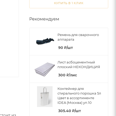
КУПИТЬ В 1 КЛИК
Рекомендуем
Ремень для сварочного
аппарата
90
₽
/шт
Лист асбоцементный
плоский НЕКОНДИЦИЯ
300
₽
/лис
Контейнер для
стирального порошка 5л
Цвет в ассортименте
IDEA (Москва) уп.10
305.40
₽
/шт
стоит из