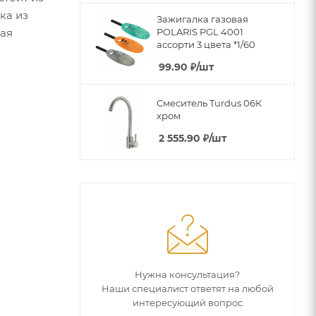
ка из
Зажигалка газовая
POLARIS PGL 4001
ная
ассорти 3 цвета *1/60
99.90
₽
/шт
Смеситель Turdus 06К
хром
2 555.90
₽
/шт
Нужна консультация?
Наши специалист ответят на любой
интересующий вопрос