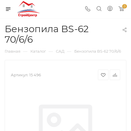
0
Бензопила BS-62
70/6/6
—
—
—
Главная
Каталог
САД
Бензопила BS-62 70/6/6
Артикул:
15 496