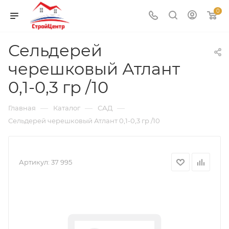
0
Сельдерей
черешковый Атлант
0,1-0,3 гр /10
—
—
—
Главная
Каталог
САД
Сельдерей черешковый Атлант 0,1-0,3 гр /10
Артикул:
37 995