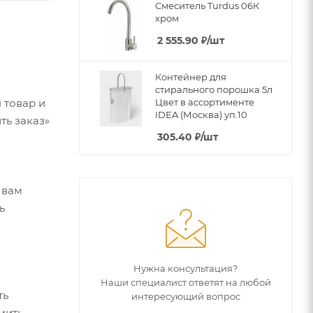
Смеситель Turdus 06К
хром
2 555.90
₽
/шт
Контейнер для
стирального порошка 5л
Цвет в ассортименте
 товар и
IDEA (Москва) уп.10
ть заказ»
305.40
₽
/шт
 вам
ь
Нужна консультация?
Наши специалист ответят на любой
ть
интересующий вопрос
мить