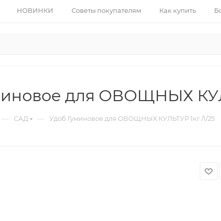
НОВИНКИ
Советы покупателям
Как купить
Б
миновое для ОВОЩНЫХ КУЛЬ
—
—
САД
Удоб Гуминовое для ОВОЩНЫХ КУЛЬТУР 1кг /1/25