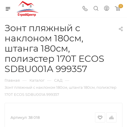
0
Зонт пляжный с
наклоном 180см,
штанга 180см,
полиэстер 170Т ECOS
SDBU001A 999357
—
—
—
Главная
Каталог
САД
Зонт пляжный с наклоном 180см, штанга 180см, полиэстер
170Т ECOS SDBU001A 999357
Артикул:
38 018