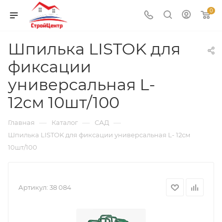
0
Шпилька LISTOK для
фиксации
универсальная L-
12см 10шт/100
—
—
—
Главная
Каталог
САД
Шпилька LISTOK для фиксации универсальная L- 12см
10шт/100
Артикул:
38 084