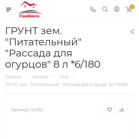
0
ГРУНТ зем.
"Питательный"
"Рассада для
огурцов" 8 л *6/180
—
—
—
Главная
Каталог
САД
ГРУНТ зем. "Питательный" "Рассада для огурцов" 8 л *6/180
Артикул:
14 612