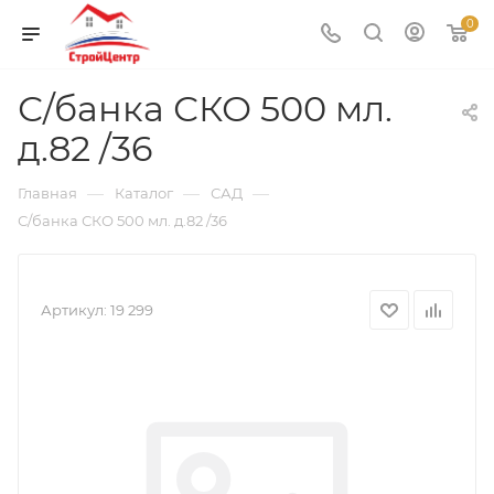
0
С/банка СКО 500 мл.
д.82 /36
—
—
—
Главная
Каталог
САД
С/банка СКО 500 мл. д.82 /36
Артикул:
19 299