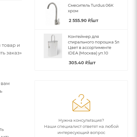
Смеситель Turdus 06К
хром
2 555.90
₽
/шт
Контейнер для
стирального порошка 5л
 товар и
Цвет в ассортименте
ть заказ»
IDEA (Москва) уп.10
305.40
₽
/шт
 вам
ь
Нужна консультация?
Наши специалист ответят на любой
ть
интересующий вопрос
мить