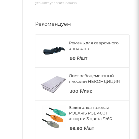
уточнят условия заказа
Рекомендуем
Ремень для сварочного
аппарата
90
₽
/шт
Лист асбоцементный
плоский НЕКОНДИЦИЯ
300
₽
/лис
Зажигалка газовая
POLARIS PGL 4001
ассорти 3 цвета *1/60
99.90
₽
/шт