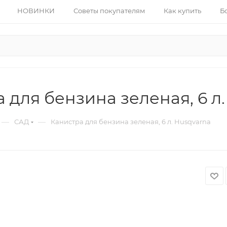
НОВИНКИ
Советы покупателям
Как купить
Б
 для бензина зеленая, 6 л
—
—
САД
Канистра для бензина зеленая, 6 л. Husqvarna