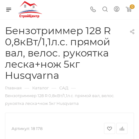
0
Бензотриммер 128 R
0,8кВт/1,1л.с. прямой
вал, велос. рукоятка
леска+нож 5кг
Husqvarna
—
—
—
Главная
Каталог
САД
Бензотриммер 128 R 0,8кВт/1,1л.с. прямой вал, велос.
рукоятка леска+нож 5кг Husqvarna
Артикул:
18 178