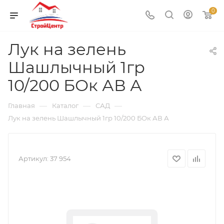
0
Лук на зелень
Шашлычный 1гр
10/200 БОк АВ А
—
—
—
Главная
Каталог
САД
Лук на зелень Шашлычный 1гр 10/200 БОк АВ А
Артикул:
37 954