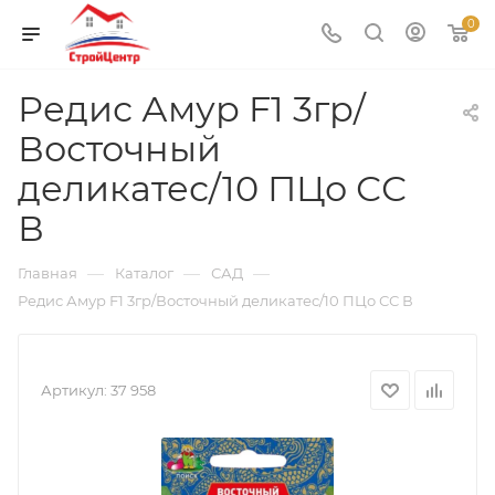
0
Редис Амур F1 3гр/
Восточный
деликатес/10 ПЦо СС
В
—
—
—
Главная
Каталог
САД
Редис Амур F1 3гр/Восточный деликатес/10 ПЦо СС В
Артикул:
37 958