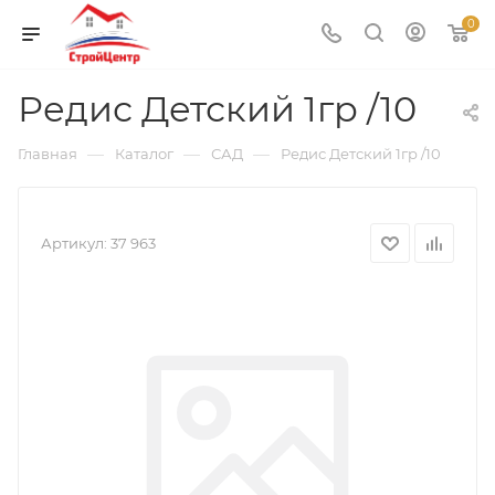
0
Редис Детский 1гр /10
—
—
—
Главная
Каталог
САД
Редис Детский 1гр /10
Артикул:
37 963