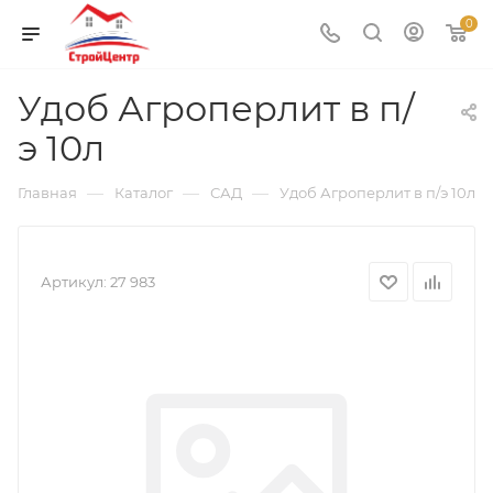
0
Удоб Агроперлит в п/
э 10л
—
—
—
Главная
Каталог
САД
Удоб Агроперлит в п/э 10л
Артикул:
27 983