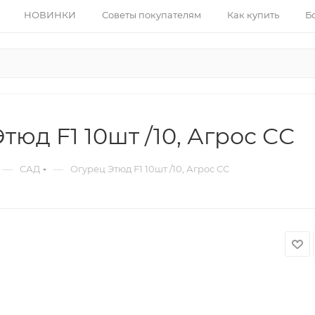
НОВИНКИ
Советы покупателям
Как купить
Б
тюд F1 10шт /10, Агрос СС
—
—
САД
Огурец Этюд F1 10шт /10, Агрос СС