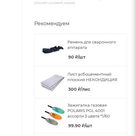
уточнят условия заказа
Рекомендуем
Ремень для сварочного
аппарата
90
₽
/шт
Лист асбоцементный
плоский НЕКОНДИЦИЯ
300
₽
/лис
Зажигалка газовая
POLARIS PGL 4001
ассорти 3 цвета *1/60
99.90
₽
/шт