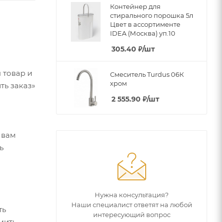
Контейнер для
стирального порошка 5л
Цвет в ассортименте
IDEA (Москва) уп.10
305.40
₽
/шт
 товар и
Смеситель Turdus 06К
хром
ть заказ»
2 555.90
₽
/шт
 вам
ь
Нужна консультация?
Наши специалист ответят на любой
ть
интересующий вопрос
мить