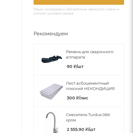
Наши менеджеры обязательно свяжутся с вами и
уточнят условия заказа
Рекомендуем
Ремень для сварочного
аппарата
90
₽
/шт
Лист асбоцементный
плоский НЕКОНДИЦИЯ
300
₽
/лис
Смеситель Turdus 06К
хром
2 555.90
₽
/шт