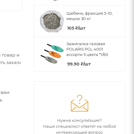
Щебень, фракция 5-10,
мешок 30 кг
105
₽
/шт
Зажигалка газовая
POLARIS PGL 4001
ассорти 3 цвета *1/60
 товар и
ть заказ»
99.90
₽
/шт
 вам
ь
Нужна консультация?
Наши специалист ответят на любой
интересующий вопрос