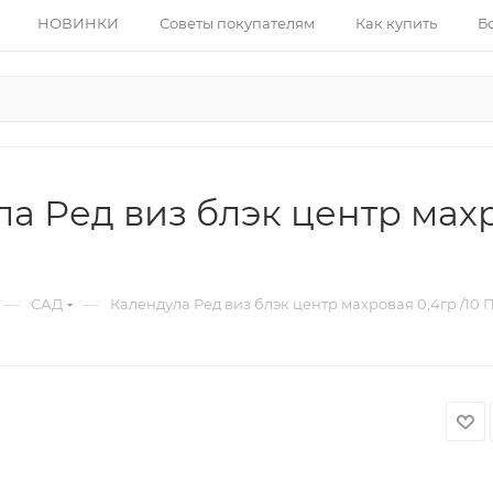
НОВИНКИ
Советы покупателям
Как купить
Б
а Ред виз блэк центр махр
—
—
САД
Календула Ред виз блэк центр махровая 0,4гр /10 