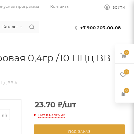
онусная программа
Контакты
ВОЙТИ
Каталог
+7 900 203-00-08
0
овая 0,4гр /10 ПЦц ВВ
0
ПЦц ВВ А
0
23.70
₽
/шт
Нет в наличии
ПОД ЗАКАЗ