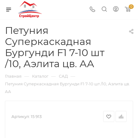
0
Петуния
Суперкаскадная
Бургунди F1 7-10 шт
/10, Аэлита цв. АА
—
—
—
Главная
Каталог
САД
Петуния Суперкаскадная Бургунди F1 7-10 шт /10, Аэлита цв.
АА
Артикул:
15 913