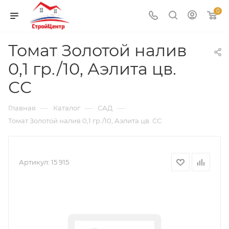
0
Томат Золотой налив
0,1 гр./10, Аэлита цв.
СС
—
—
—
Главная
Каталог
САД
Томат Золотой налив 0,1 гр./10, Аэлита цв. СС
Артикул:
15 915