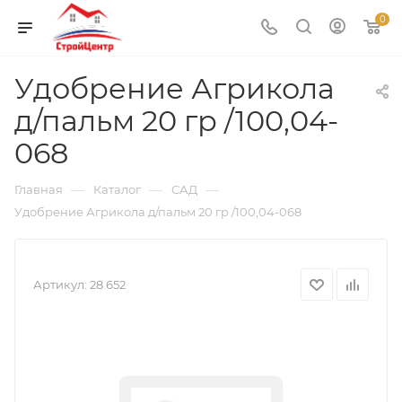
0
Удобрение Агрикола
д/пальм 20 гр /100,04-
068
—
—
—
Главная
Каталог
САД
Удобрение Агрикола д/пальм 20 гр /100,04-068
Артикул:
28 652