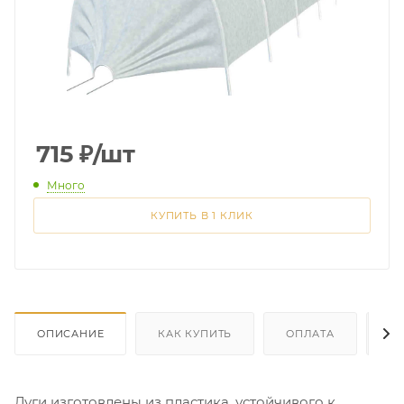
715
₽
/шт
Много
КУПИТЬ В 1 КЛИК
ОПИСАНИЕ
КАК КУПИТЬ
ОПЛАТА
Д
Дуги изготовлены из пластика, устойчивого к