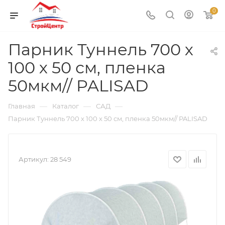
0
Парник Туннель 700 х
100 х 50 см, пленка
50мкм// PALISAD
—
—
—
Главная
Каталог
САД
Парник Туннель 700 х 100 х 50 см, пленка 50мкм// PALISAD
Артикул:
28 549