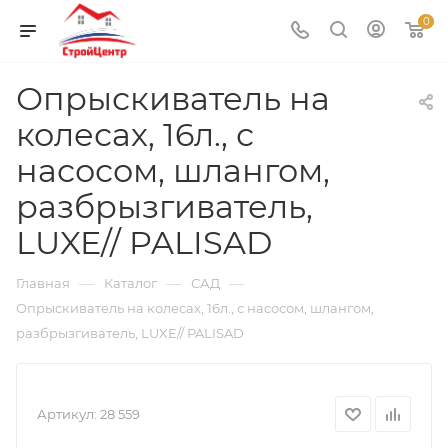
0
Опрыскиватель на
колесах, 16л., с
насосом, шлангом,
разбрызгиватель,
LUXE// PALISAD
—
—
—
Главная
Каталог
САД
Опрыскиватель на колесах, 16л., с насосом, шлангом,
разбрызгиватель, LUXE// PALISAD
Артикул:
28 559