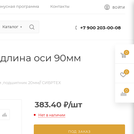
онусная программа
Контакты
ВОЙТИ
Каталог
+7 900 203-00-08
0
, длина оси 90мм
0
мм ,подшипник 20мм// СИБРТЕХ
0
383.40
₽
/шт
Нет в наличии
ПОД ЗАКАЗ