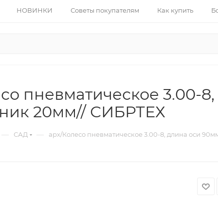
НОВИНКИ
Советы покупателям
Как купить
Б
со пневматическое 3.00-8
ник 20мм// СИБРТЕХ
—
—
САД
арх/Колесо пневматическое 3.00-8, длина оси 90