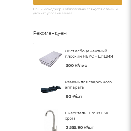
Наши менеджеры обязательно свяжутся с вами и
уточнят условия заказа
Рекомендуем
Лист асбоцементный
плоский НЕКОНДИЦИЯ
300
₽
/лис
Ремень для сварочного
аппарата
90
₽
/шт
Смеситель Turdus 06К
хром
2 555.90
₽
/шт