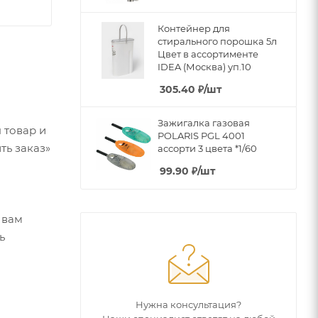
Контейнер для
стирального порошка 5л
Цвет в ассортименте
IDEA (Москва) уп.10
305.40
₽
/шт
Зажигалка газовая
 товар и
POLARIS PGL 4001
ть заказ»
ассорти 3 цвета *1/60
99.90
₽
/шт
 вам
ь
Нужна консультация?