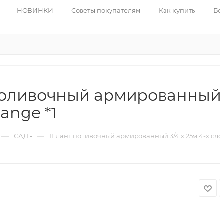
НОВИНКИ
Советы покупателям
Как купить
Б
оливочный армированный 3
ange *1
—
—
САД
Шланг поливочный армированный 3/4 х 25м 4-х сло