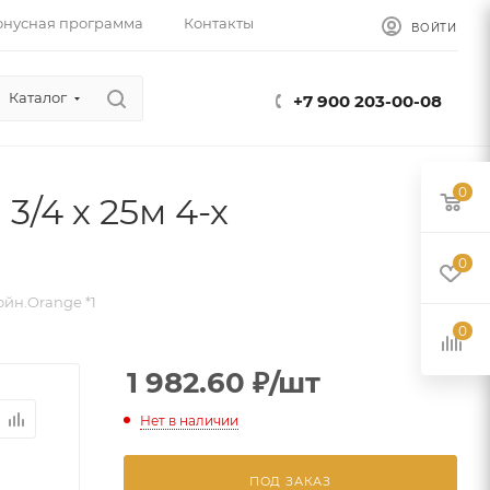
онусная программа
Контакты
ВОЙТИ
Каталог
+7 900 203-00-08
0
/4 х 25м 4-х
0
йн.Orange *1
0
1 982.60
₽
/шт
Нет в наличии
ПОД ЗАКАЗ