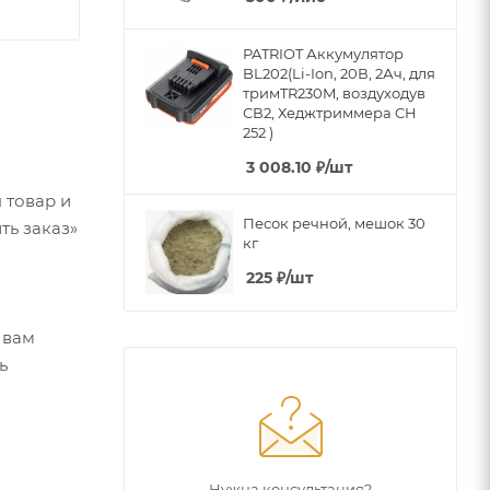
PATRIOT Аккумулятор
BL202(Li-Ion, 20В, 2Ач, для
тримTR230M, воздуходув
СВ2, Хеджтриммера CH
252 )
3 008.10
₽
/шт
 товар и
Песок речной, мешок 30
ть заказ»
кг
225
₽
/шт
 вам
ь
Нужна консультация?