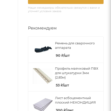
Наши менеджеры обязательно свяжутся с вами и
уточнят условия заказа
Рекомендуем
Ремень для сварочного
аппарата
90
₽
/шт
Профиль маячковый ПВХ
для штукатурки 3мм
(2,85м)
53
₽
/шт
Лист асбоцементный
плоский НЕКОНДИЦИЯ
300
₽
/лис