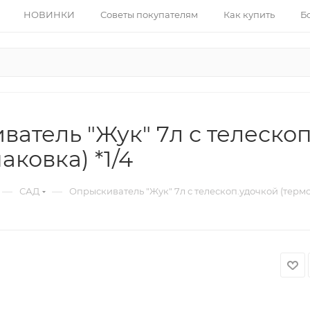
НОВИНКИ
Советы покупателям
Как купить
Б
атель "Жук" 7л с телеско
аковка) *1/4
—
—
САД
Опрыскиватель "Жук" 7л с телескоп.удочкой (термо