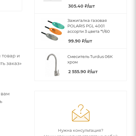
305.40
₽
/шт
Зажигалка газовая
POLARIS PGL 4001
ассорти 3 цвета *1/60
99.90
₽
/шт
 товар и
Смеситель Turdus 06К
хром
ть заказ»
2 555.90
₽
/шт
 вам
ь
Нужна консультация?