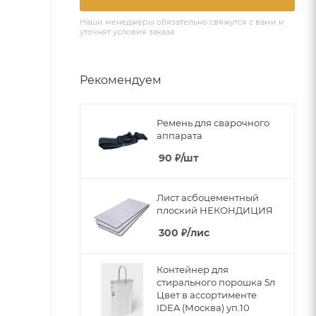
Наши менеджеры обязательно свяжутся с вами и
уточнят условия заказа
Рекомендуем
Ремень для сварочного
аппарата
90
₽
/шт
Лист асбоцементный
плоский НЕКОНДИЦИЯ
300
₽
/лис
Контейнер для
стирального порошка 5л
Цвет в ассортименте
IDEA (Москва) уп.10