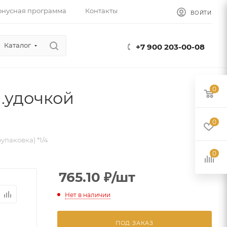
онусная программа
Контакты
ВОЙТИ
Каталог
+7 900 203-00-08
0
п.удочкой
0
упаковка) *1/4
0
765.10
₽
/шт
Нет в наличии
ПОД ЗАКАЗ