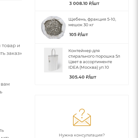
3 008.10
₽
/шт
Щебень, фракция 5-10,
мешок 30 кг
105
₽
/шт
 товар и
Контейнер для
ть заказ»
стирального порошка 5л
Цвет в ассортименте
IDEA (Москва) уп.10
305.40
₽
/шт
 вам
ь
ть
Нужна консультация?
мить