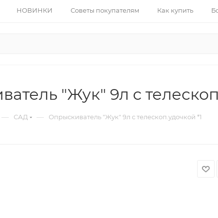
НОВИНКИ
Советы покупателям
Как купить
Б
атель "Жук" 9л с телескоп
—
—
САД
Опрыскиватель "Жук" 9л с телескоп.удочкой *1