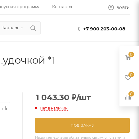
онусная программа
Контакты
ВОЙТИ
Каталог
+7 900 203-00-08
0
.удочкой *1
0
0
1 043.30
₽
/шт
Нет в наличии
ПОД ЗАКАЗ
Наши менеджеры обязательно свяжутся с вами и