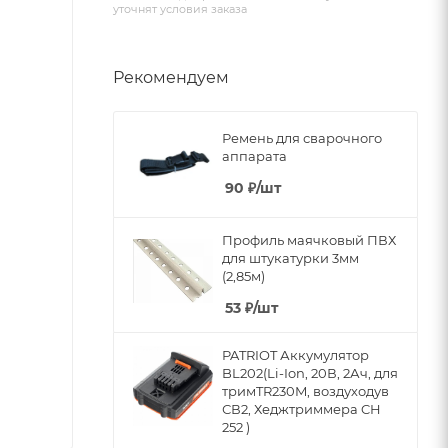
уточнят условия заказа
Рекомендуем
Ремень для сварочного
аппарата
90
₽
/шт
Профиль маячковый ПВХ
для штукатурки 3мм
(2,85м)
53
₽
/шт
PATRIOT Аккумулятор
BL202(Li-Ion, 20В, 2Ач, для
тримTR230M, воздуходув
СВ2, Хеджтриммера CH
252 )