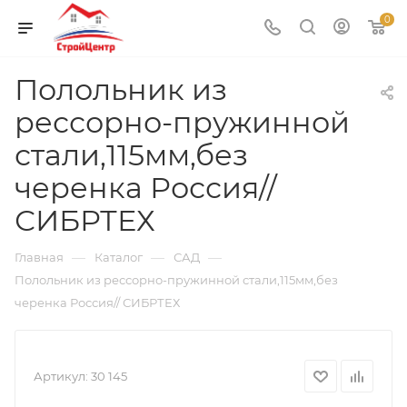
0
Полольник из
рессорно-пружинной
стали,115мм,без
черенка Россия//
СИБРТЕХ
—
—
—
Главная
Каталог
САД
Полольник из рессорно-пружинной стали,115мм,без
черенка Россия// СИБРТЕХ
Артикул:
30 145