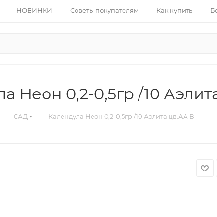
НОВИНКИ
Советы покупателям
Как купить
Б
а Неон 0,2-0,5гр /10 Аэлит
—
—
САД
Календула Неон 0,2-0,5гр /10 Аэлита цв.АА В