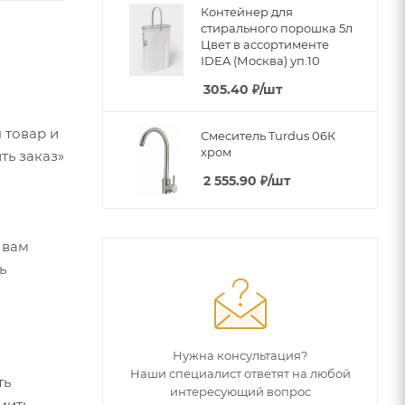
Контейнер для
стирального порошка 5л
Цвет в ассортименте
IDEA (Москва) уп.10
305.40
₽
/шт
 товар и
Смеситель Turdus 06К
хром
ть заказ»
2 555.90
₽
/шт
 вам
ь
Нужна консультация?
Наши специалист ответят на любой
ть
интересующий вопрос
мить