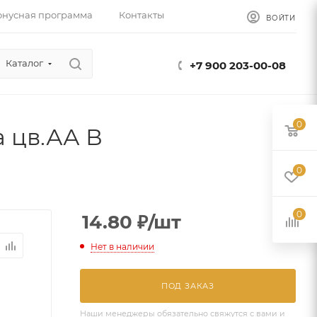
онусная программа
Контакты
ВОЙТИ
Каталог
+7 900 203-00-08
0
а цв.АА В
0
0
14.80
₽
/шт
Нет в наличии
ПОД ЗАКАЗ
Наши менеджеры обязательно свяжутся с вами и