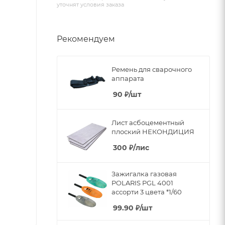
уточнят условия заказа
Рекомендуем
Ремень для сварочного
аппарата
90
₽
/шт
Лист асбоцементный
плоский НЕКОНДИЦИЯ
300
₽
/лис
Зажигалка газовая
POLARIS PGL 4001
ассорти 3 цвета *1/60
99.90
₽
/шт