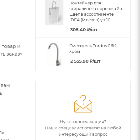
Контейнер для
стирального порошка 5л
Цвет в ассортименте
IDEA (Москва) уп.10
305.40
₽
/шт
 товар и
Смеситель Turdus 06К
хром
ть заказ»
2 555.90
₽
/шт
 вам
ь
Нужна консультация?
Наши специалист ответят на любой
ть
интересующий вопрос
мить