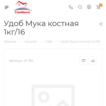
0
Удоб Мука костная
1кг/16
—
—
—
Главная
Каталог
САД
Удоб Мука костная 1кг/16
Артикул:
47 310