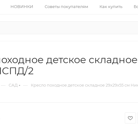
НОВИНКИ
Советы покупателям
Как купить
Б
оходное детское складное
ПСПД/2
—
—
САД
Кресло походное детское складное 29x29x55 см Н
4