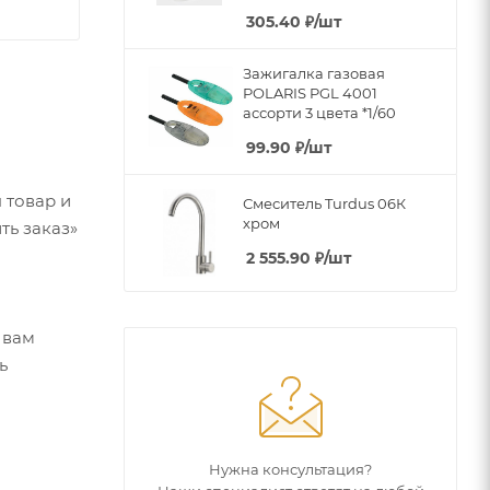
305.40
₽
/шт
Зажигалка газовая
POLARIS PGL 4001
ассорти 3 цвета *1/60
99.90
₽
/шт
 товар и
Смеситель Turdus 06К
хром
ть заказ»
2 555.90
₽
/шт
 вам
ь
Нужна консультация?