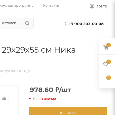
онусная программа
Контакты
ВОЙТИ
Каталог
+7 900 203-00-08
0
 29x29x55 см Ника
0
ика краски ПСПД/2
0
978.60
₽
/шт
Нет в наличии
ПОД ЗАКАЗ