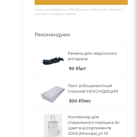
Наши менеджеры обязательно свяжутся с вами и
уточнят условия заказа
Рекомендуем
Ремень для сварочного
аппарата
90
₽
/шт
Лист асбоцементный
плоский НЕКОНДИЦИЯ
300
₽
/лис
Контейнер для
стирального порошка 5л
Цвет в ассортименте
IDEA (Москва) уп.10