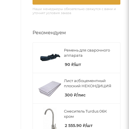
Наши менеджеры обязательно свяжутся с вами и
уточнят условия заказа
Рекомендуем
Ремень для сварочного
аппарата
90
₽
/шт
Лист асбоцементный
плоский НЕКОНДИЦИЯ
300
₽
/лис
Смеситель Turdus 06К
хром
2 555.90
₽
/шт