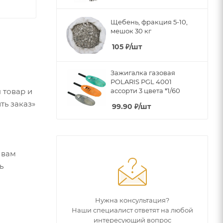
Щебень, фракция 5-10,
мешок 30 кг
105
₽
/шт
Зажигалка газовая
POLARIS PGL 4001
ассорти 3 цвета *1/60
 товар и
ть заказ»
99.90
₽
/шт
 вам
ь
Нужна консультация?
Наши специалист ответят на любой
интересующий вопрос