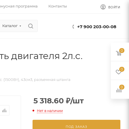
онусная программа
Контакты
ВОЙТИ
Каталог
+7 900 203-00-08
0
ь двигателя 2л.с.
0
с. (1500Вт), 43см3, разъемная штанга
0
5 318.60
₽
/шт
Нет в наличии
ПОД ЗАКАЗ