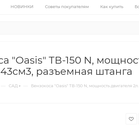
НОВИНКИ
Советы покупателям
Как купить
Б
а "Oasis" ТВ-150 N, мощност
, 43см3, разъемная штанга
—
—
САД
Бензокоса "Oasis" ТВ-150 N, мощность двигателя 2л.