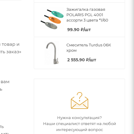
Зажигалка газовая
POLARIS PGL 4001
ассорти 3 цвета *1/60
99.90
₽
/шт
 товар и
Смеситель Turdus 06К
хром
ть заказ»
2 555.90
₽
/шт
 вам
ь
Нужна консультация?
Наши специалист ответят на любой
ть
интересующий вопрос
мить