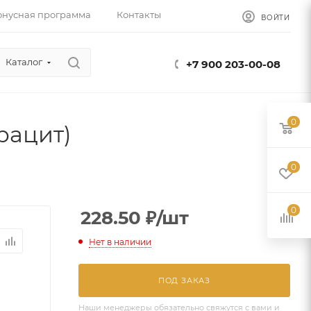
онусная программа
Контакты
ВОЙТИ
Каталог
+7 900 203-00-08
0
рацит)
0
0
228.50
₽
/шт
Нет в наличии
ПОД ЗАКАЗ
Наши менеджеры обязательно свяжутся с вами и