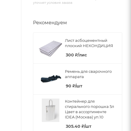
уточнят условия заказа
Рекомендуем
Лист асбоцементный
плоский НЕКОНДИЦИЯ
300
₽
/лис
Ремень для сварочного
аппарата
90
₽
/шт
Контейнер для
стирального порошка 5л
Цвет в ассортименте
IDEA (Москва) уп.10
305.40
₽
/шт