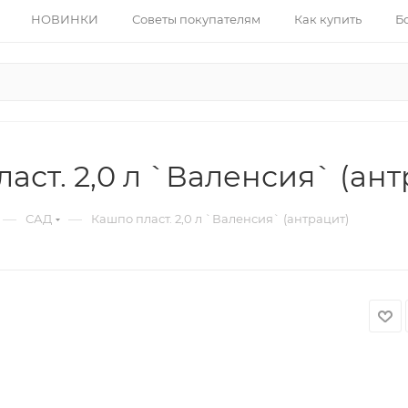
НОВИНКИ
Советы покупателям
Как купить
Б
аст. 2,0 л `Валенсия` (ант
—
—
САД
Кашпо пласт. 2,0 л `Валенсия` (антрацит)