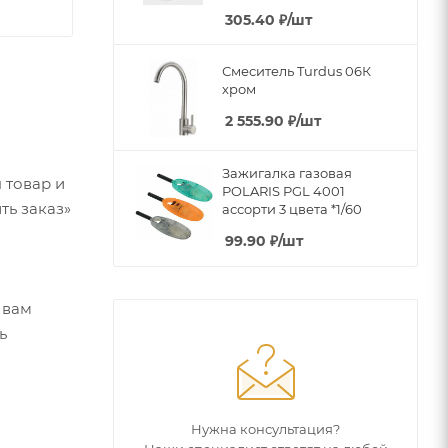
305.40
₽
/шт
Смеситель Turdus 06К
хром
2 555.90
₽
/шт
Зажигалка газовая
 товар и
POLARIS PGL 4001
ть заказ»
ассорти 3 цвета *1/60
99.90
₽
/шт
 вам
ь
Нужна консультация?