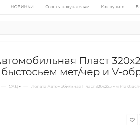
НОВИНКИ
Советы покупателям
Как купить
Б
втомобильная Пласт 320х22
быстосьем мет/чер и V-обр
—
—
САД
Лопата Автомобильная Пласт 320х225 мм Praktiache