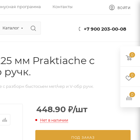
онусная программа
Контакты
ВОЙТИ
Каталог
+7 900 203-00-08
0
5 мм Praktiache с
 ручк.
0
 с разборн быстосьем мет/чер и V-обр ручк.
0
448.90
₽
/шт
Нет в наличии
ПОД ЗАКАЗ