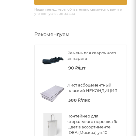
Наши менеджеры обязательно свяжутся с вами и
уточнят условия заказа
Рекомендуем
Ремень для сварочного
аппарата
90
₽
/шт
Лист асбоцементный
плоский НЕКОНДИЦИЯ
300
₽
/лис
Контейнер для
стирального порошка 5л
Цвет в ассортименте
IDEA (Москва) уп.10